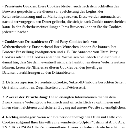
•
Persistente Cookies:
Diese Cookies bleiben auch nach dem Schließen des
Browsers gespeichert. Sie dienen zur Speicherung des Logins, der
Reichweitenmessung und zu Marketingzwecken. Diese werden automatisiert
nach einer vorgegebenen Dauer gelöscht, die sich je nach Cookie unterscheiden
kann. In den Sicherheitseinstellungen Ihres Browsers können Sie die Cookies
jederzeit löschen.
•
Cookies von Drittanbietern
(Third-Party-Cookies insb. von
Werbetreibenden): Entsprechend Ihren Wünschen können Sie können Ihre
Browser-Einstellung konfigurieren und z. B. Die Annahme von Third-Party-
Cookies oder allen Cookies ablehnen. Wir weisen Sie jedoch an dieser Stelle
darauf hin, dass Sie dann eventuell nicht alle Funktionen dieser Website nutzen
können. Lesen Sie Näheres zu diesen Cookies bei den jeweiligen
Datenschutzerklärungen zu den Drittanbietern.
2.
Datenkategorien
: Nutzerdaten, Cookie, Nutzer-ID (inb. die besuchten Seiten,
Geräteinformationen, Zugriffszeiten und IP-Adressen).
3.
Zwecke der Verarbeitung:
Die so erlangten Informationen dienen dem
Zweck, unsere Webangebote technisch und wirtschaftlich zu optimieren und
Ihnen einen leichteren und sicheren Zugang auf unsere Website zu ermöglichen.
4.
Rechtsgrundlagen
: Wenn wir Ihre personenbezogenen Daten mit Hilfe von
Cookies aufgrund Ihrer Einwilligung verarbeiten („Opt-in“), dann ist Art. 6 Abs.
1 S. 1 lit. a) DSGVO die Rechtsgrundlage. Ansonsten haben wir ein berechtigtes