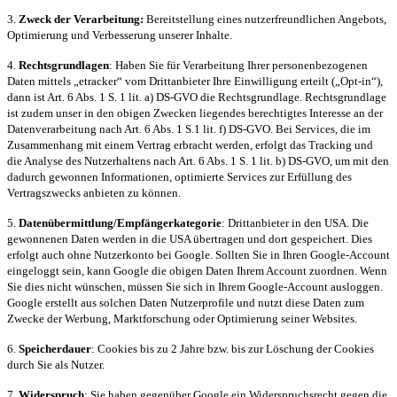
3.
Zweck der Verarbeitung:
Bereitstellung eines nutzerfreundlichen Angebots,
Optimierung und Verbesserung unserer Inhalte.
4.
Rechtsgrundlagen
: Haben Sie für Verarbeitung Ihrer personenbezogenen
Daten mittels „etracker“ vom Drittanbieter Ihre Einwilligung erteilt („Opt-in“),
dann ist Art. 6 Abs. 1 S. 1 lit. a) DS-GVO die Rechtsgrundlage. Rechtsgrundlage
ist zudem unser in den obigen Zwecken liegendes berechtigtes Interesse an der
Datenverarbeitung nach Art. 6 Abs. 1 S.1 lit. f) DS-GVO. Bei Services, die im
Zusammenhang mit einem Vertrag erbracht werden, erfolgt das Tracking und
die Analyse des Nutzerhaltens nach Art. 6 Abs. 1 S. 1 lit. b) DS-GVO, um mit den
dadurch gewonnen Informationen, optimierte Services zur Erfüllung des
Vertragszwecks anbieten zu können.
5.
Datenübermittlung/Empfängerkategorie
: Drittanbieter in den USA. Die
gewonnenen Daten werden in die USA übertragen und dort gespeichert. Dies
erfolgt auch ohne Nutzerkonto bei Google. Sollten Sie in Ihren Google-Account
eingeloggt sein, kann Google die obigen Daten Ihrem Account zuordnen. Wenn
Sie dies nicht wünschen, müssen Sie sich in Ihrem Google-Account ausloggen.
Google erstellt aus solchen Daten Nutzerprofile und nutzt diese Daten zum
Zwecke der Werbung, Marktforschung oder Optimierung seiner Websites.
6.
Speicherdauer
: Cookies bis zu 2 Jahre bzw. bis zur Löschung der Cookies
durch Sie als Nutzer.
7.
Widerspruch
: Sie haben gegenüber Google ein Widerspruchsrecht gegen die