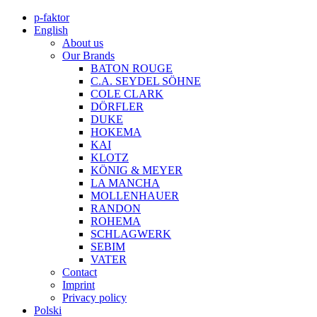
p-faktor
English
About us
Our Brands
BATON ROUGE
C.A. SEYDEL SÖHNE
COLE CLARK
DÖRFLER
DUKE
HOKEMA
KAI
KLOTZ
KÖNIG & MEYER
LA MANCHA
MOLLENHAUER
RANDON
ROHEMA
SCHLAGWERK
SEBIM
VATER
Contact
Imprint
Privacy policy
Polski