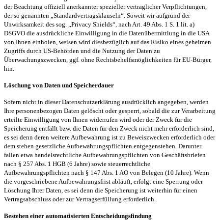
der Beachtung offiziell anerkannter spezieller vertraglicher Verpflichtungen,
der so genannten „Standardvertragsklauseln“. Soweit wir aufgrund der
Unwirksamkeit des sog. „Privacy Shields“, nach Art. 49 Abs. 1 S. 1 lit. a)
DSGVO die ausdrückliche Einwilligung in die Datenübermittlung in die USA
von Ihnen einholen, weisen wird diesbezüglich auf das Risiko eines geheimen
Zugriffs durch US-Behörden und die Nutzung der Daten zu
Überwachungszwecken, ggf. ohne Rechtsbehelfsmöglichkeiten für EU-Bürger,
hin.
Löschung von Daten und Speicherdauer
Sofern nicht in dieser Datenschutzerklärung ausdrücklich angegeben, werden
Ihre personenbezogen Daten gelöscht oder gesperrt, sobald die zur Verarbeitung
erteilte Einwilligung von Ihnen widerrufen wird oder der Zweck für die
Speicherung entfällt bzw. die Daten für den Zweck nicht mehr erforderlich sind,
es sei denn deren weitere Aufbewahrung ist zu Beweiszwecken erforderlich oder
dem stehen gesetzliche Aufbewahrungspflichten entgegenstehen. Darunter
fallen etwa handelsrechtliche Aufbewahrungspflichten von Geschäftsbriefen
nach § 257 Abs. 1 HGB (6 Jahre) sowie steuerrechtliche
Aufbewahrungspflichten nach § 147 Abs. 1 AO von Belegen (10 Jahre). Wenn
die vorgeschriebene Aufbewahrungsfrist abläuft, erfolgt eine Sperrung oder
Löschung Ihrer Daten, es sei denn die Speicherung ist weiterhin für einen
Vertragsabschluss oder zur Vertragserfüllung erforderlich.
Bestehen einer automatisierten Entscheidungsfindung