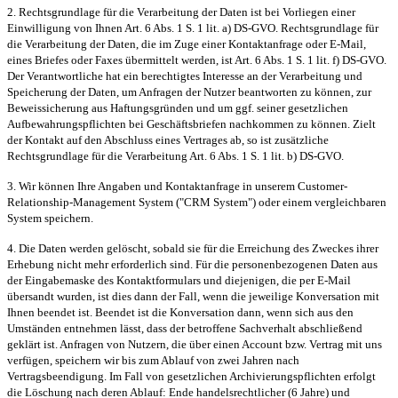
2. Rechtsgrundlage für die Verarbeitung der Daten ist bei Vorliegen einer
Einwilligung von Ihnen Art. 6 Abs. 1 S. 1 lit. a) DS-GVO. Rechtsgrundlage für
die Verarbeitung der Daten, die im Zuge einer Kontaktanfrage oder E-Mail,
eines Briefes oder Faxes übermittelt werden, ist Art. 6 Abs. 1 S. 1 lit. f) DS-GVO.
Der Verantwortliche hat ein berechtigtes Interesse an der Verarbeitung und
Speicherung der Daten, um Anfragen der Nutzer beantworten zu können, zur
Beweissicherung aus Haftungsgründen und um ggf. seiner gesetzlichen
Aufbewahrungspflichten bei Geschäftsbriefen nachkommen zu können. Zielt
der Kontakt auf den Abschluss eines Vertrages ab, so ist zusätzliche
Rechtsgrundlage für die Verarbeitung Art. 6 Abs. 1 S. 1 lit. b) DS-GVO.
3. Wir können Ihre Angaben und Kontaktanfrage in unserem Customer-
Relationship-Management System ("CRM System") oder einem vergleichbaren
System speichern.
4. Die Daten werden gelöscht, sobald sie für die Erreichung des Zweckes ihrer
Erhebung nicht mehr erforderlich sind. Für die personenbezogenen Daten aus
der Eingabemaske des Kontaktformulars und diejenigen, die per E-Mail
übersandt wurden, ist dies dann der Fall, wenn die jeweilige Konversation mit
Ihnen beendet ist. Beendet ist die Konversation dann, wenn sich aus den
Umständen entnehmen lässt, dass der betroffene Sachverhalt abschließend
geklärt ist. Anfragen von Nutzern, die über einen Account bzw. Vertrag mit uns
verfügen, speichern wir bis zum Ablauf von zwei Jahren nach
Vertragsbeendigung. Im Fall von gesetzlichen Archivierungspflichten erfolgt
die Löschung nach deren Ablauf: Ende handelsrechtlicher (6 Jahre) und