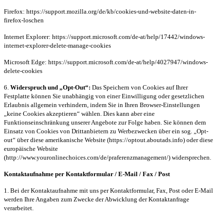
Firefox: https://support.mozilla.org/de/kb/cookies-und-website-daten-in-
firefox-loschen
Internet Explorer: https://support.microsoft.com/de-at/help/17442/windows-
internet-explorer-delete-manage-cookies
Microsoft Edge: https://support.microsoft.com/de-at/help/4027947/windows-
delete-cookies
6.
Widerspruch und „Opt-Out“:
Das Speichern von Cookies auf Ihrer
Festplatte können Sie unabhängig von einer Einwilligung oder gesetzlichen
Erlaubnis allgemein verhindern, indem Sie in Ihren Browser-Einstellungen
„keine Cookies akzeptieren“ wählen. Dies kann aber eine
Funktionseinschränkung unserer Angebote zur Folge haben. Sie können dem
Einsatz von Cookies von Drittanbietern zu Werbezwecken über ein sog. „Opt-
out“ über diese amerikanische Website (https://optout.aboutads.info) oder diese
europäische Website
(http://www.youronlinechoices.com/de/praferenzmanagement/) widersprechen.
Kontaktaufnahme per Kontaktformular / E-Mail / Fax / Post
1. Bei der Kontaktaufnahme mit uns per Kontaktformular, Fax, Post oder E-Mail
werden Ihre Angaben zum Zwecke der Abwicklung der Kontaktanfrage
verarbeitet.