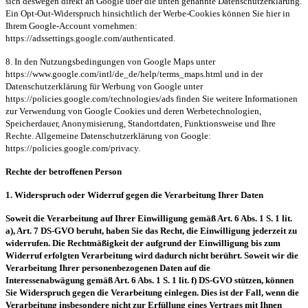
sich deswegen direkt an Google über die unten genannte Datenschutzerklärung.
Ein Opt-Out-Widerspruch hinsichtlich der Werbe-Cookies können Sie hier in
Ihrem Google-Account vornehmen:
https://adssettings.google.com/authenticated.
8. In den Nutzungsbedingungen von Google Maps unter
https://www.google.com/intl/de_de/help/terms_maps.html und in der
Datenschutzerklärung für Werbung von Google unter
https://policies.google.com/technologies/ads finden Sie weitere Informationen
zur Verwendung von Google Cookies und deren Werbetechnologien,
Speicherdauer, Anonymisierung, Standortdaten, Funktionsweise und Ihre
Rechte. Allgemeine Datenschutzerklärung von Google:
https://policies.google.com/privacy.
Rechte der betroffenen Person
1. Widerspruch oder Widerruf gegen die Verarbeitung Ihrer Daten
Soweit die Verarbeitung auf Ihrer Einwilligung gemäß Art. 6 Abs. 1 S. 1 lit.
a), Art. 7 DS-GVO
beruht, haben Sie das Recht, die Einwilligung jederzeit zu
widerrufen. Die Rechtmäßigkeit der
aufgrund der Einwilligung bis zum
Widerruf erfolgten Verarbeitung wird dadurch nicht berührt.
Soweit wir die
Verarbeitung Ihrer personenbezogenen Daten auf die
Interessenabwägung
gemäß Art. 6 Abs. 1 S. 1 lit. f) DS-GVO stützen, können
Sie Widerspruch gegen die
Verarbeitung einlegen. Dies ist der Fall, wenn die
Verarbeitung insbesondere nicht zur
Erfüllung eines Vertrags mit Ihnen