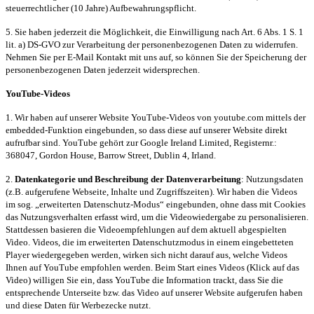
steuerrechtlicher (10 Jahre) Aufbewahrungspflicht.
5. Sie haben jederzeit die Möglichkeit, die Einwilligung nach Art. 6 Abs. 1 S. 1
lit. a) DS-GVO zur Verarbeitung der personenbezogenen Daten zu widerrufen.
Nehmen Sie per E-Mail Kontakt mit uns auf, so können Sie der Speicherung der
personenbezogenen Daten jederzeit widersprechen.
YouTube-Videos
1. Wir haben auf unserer Website YouTube-Videos von youtube.com mittels der
embedded-Funktion eingebunden, so dass diese auf unserer Website direkt
aufrufbar sind. YouTube gehört zur Google Ireland Limited, Registernr.:
368047, Gordon House, Barrow Street, Dublin 4, Irland.
2.
Datenkategorie und Beschreibung der Datenverarbeitung
: Nutzungsdaten
(z.B. aufgerufene Webseite, Inhalte und Zugriffszeiten). Wir haben die Videos
im sog. „erweiterten Datenschutz-Modus“ eingebunden, ohne dass mit Cookies
das Nutzungsverhalten erfasst wird, um die Videowiedergabe zu personalisieren.
Stattdessen basieren die Videoempfehlungen auf dem aktuell abgespielten
Video. Videos, die im erweiterten Datenschutzmodus in einem eingebetteten
Player wiedergegeben werden, wirken sich nicht darauf aus, welche Videos
Ihnen auf YouTube empfohlen werden. Beim Start eines Videos (Klick auf das
Video) willigen Sie ein, dass YouTube die Information trackt, dass Sie die
entsprechende Unterseite bzw. das Video auf unserer Website aufgerufen haben
und diese Daten für Werbezecke nutzt.