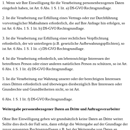
1. Wenn wir Ihre Einwilligung für die Verarbeitung personenbezogenen Daten
eingeholt haben, ist Art. 6 Abs. 1 S. 1 lit. a) DS-GVO Rechtsgrundlage.
2. Ist die Verarbeitung zur Erfüllung eines Vertrags oder zur Durchführung
vorvertraglicher Maßnahmen erforderlich, die auf Ihre Anfrage hin erfolgen, so
ist Art. 6 Abs. 1 S. 1 lit. b) DS-GVO Rechtsgrundlage.
3. Ist die Verarbeitung zur Erfüllung einer rechtlichen Verpflichtung
erforderlich, der wir unterliegen (z.B. gesetzliche Aufbewahrungspflichten), so
ist Art. 6 Abs. 1 S. 1 lit. c) DS-GVO Rechtsgrundlage.
4. Ist die Verarbeitung erforderlich, um lebenswichtige Interessen der
betroffenen Person oder einer anderen natürlichen Person zu schützen, so ist Art.
6 Abs. 1 S. 1 lit. d) DS-GVO Rechtsgrundlage.
5. Ist die Verarbeitung zur Wahrung unserer oder der berechtigten Interessen
eines Dritten erforderlich und überwiegen diesbezüglich Ihre Interessen oder
Grundrechte und Grundfreiheiten nicht, so ist Art.
6 Abs. 1 S. 1 lit. f) DS-GVO Rechtsgrundlage.
Weitergabe personenbezogener Daten an Dritte und Auftragsverarbeiter
Ohne Ihre Einwilligung geben wir grundsätzlich keine Daten an Dritte weiter.
Sollte dies doch der Fall sein, dann erfolgt die Weitergabe auf der Grundlage der
zuvor genannten Rechtsgrundlagen z.B. bei der Weitergabe von Daten an