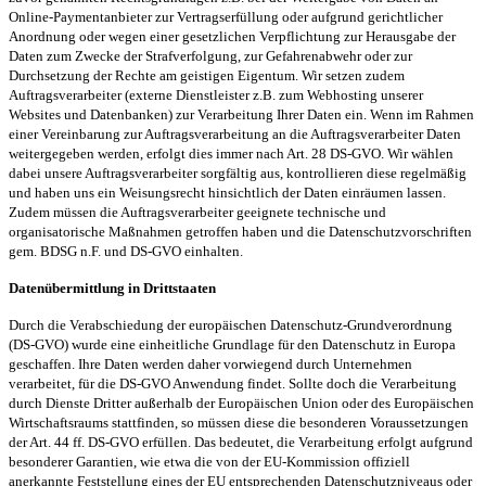
Online-Paymentanbieter zur Vertragserfüllung oder aufgrund gerichtlicher
Anordnung oder wegen einer gesetzlichen Verpflichtung zur Herausgabe der
Daten zum Zwecke der Strafverfolgung, zur Gefahrenabwehr oder zur
Durchsetzung der Rechte am geistigen Eigentum. Wir setzen zudem
Auftragsverarbeiter (externe Dienstleister z.B. zum Webhosting unserer
Websites und Datenbanken) zur Verarbeitung Ihrer Daten ein. Wenn im Rahmen
einer Vereinbarung zur Auftragsverarbeitung an die Auftragsverarbeiter Daten
weitergegeben werden, erfolgt dies immer nach Art. 28 DS-GVO. Wir wählen
dabei unsere Auftragsverarbeiter sorgfältig aus, kontrollieren diese regelmäßig
und haben uns ein Weisungsrecht hinsichtlich der Daten einräumen lassen.
Zudem müssen die Auftragsverarbeiter geeignete technische und
organisatorische Maßnahmen getroffen haben und die Datenschutzvorschriften
gem. BDSG n.F. und DS-GVO einhalten.
Datenübermittlung in Drittstaaten
Durch die Verabschiedung der europäischen Datenschutz-Grundverordnung
(DS-GVO) wurde eine einheitliche Grundlage für den Datenschutz in Europa
geschaffen. Ihre Daten werden daher vorwiegend durch Unternehmen
verarbeitet, für die DS-GVO Anwendung findet. Sollte doch die Verarbeitung
durch Dienste Dritter außerhalb der Europäischen Union oder des Europäischen
Wirtschaftsraums stattfinden, so müssen diese die besonderen Voraussetzungen
der Art. 44 ff. DS-GVO erfüllen. Das bedeutet, die Verarbeitung erfolgt aufgrund
besonderer Garantien, wie etwa die von der EU-Kommission offiziell
anerkannte Feststellung eines der EU entsprechenden Datenschutzniveaus oder