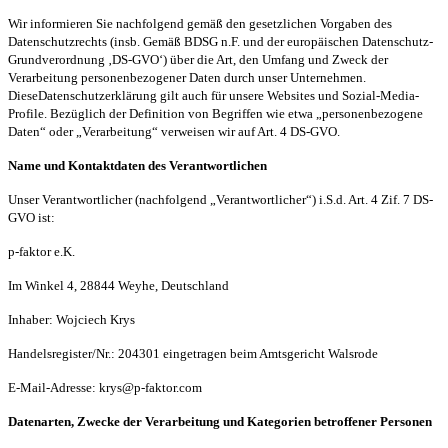
Wir informieren Sie nachfolgend gemäß den gesetzlichen Vorgaben des
Datenschutzrechts (insb. Gemäß BDSG n.F. und der europäischen Datenschutz-
Grundverordnung ‚DS-GVO‘) über die Art, den Umfang und Zweck der
Verarbeitung personenbezogener Daten durch unser Unternehmen.
DieseDatenschutzerklärung gilt auch für unsere Websites und Sozial-Media-
Profile. Bezüglich der Definition von Begriffen wie etwa „personenbezogene
Daten“ oder „Verarbeitung“ verweisen wir auf Art. 4 DS-GVO.
Name und Kontaktdaten des Verantwortlichen
Unser Verantwortlicher (nachfolgend „Verantwortlicher“) i.S.d. Art. 4 Zif. 7 DS-
GVO ist:
p-faktor e.K.
Im Winkel 4, 28844 Weyhe, Deutschland
Inhaber: Wojciech Krys
Handelsregister/Nr.: 204301 eingetragen beim Amtsgericht Walsrode
E-Mail-Adresse: krys@p-faktor.com
Datenarten, Zwecke der Verarbeitung und Kategorien betroffener Personen